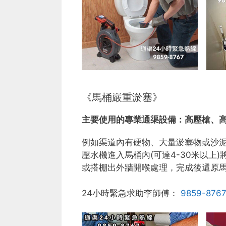
《馬桶嚴重淤塞》
主要使用的專業通渠設備：
高壓槍、
例如渠道內有硬物、大量淤塞物或沙
壓水機進入馬桶內(可達4-30米以
或搭棚出外牆開喉處理，完成後還原
24小時緊急求助李師傅：
9859-876