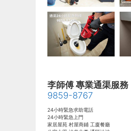
李師傅 專業通渠服務
9859-8767
24小時緊急求助電話
24小時緊急上門
家居屋苑 村屋商鋪 工廈餐廳