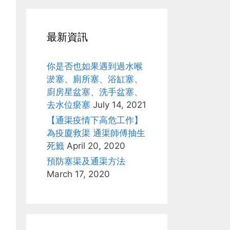
最新資訊
你是否也如果遇到過水喉
淤塞、廁所塞、浴缸塞、
廚房星盆塞、洗手盆塞、
去水位瘀塞
July 14, 2021
【通渠疫情下高危工作】
為疫廈救渠 通渠師傅抽生
死籤
April 20, 2020
預防塞渠及通渠方法
March 17, 2020