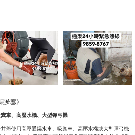
7
渠淤塞》
吸糞車、高壓水機、大型彈弓機
沙井蓋使用高壓通渠水車、吸糞車、高壓水機或大型彈弓機