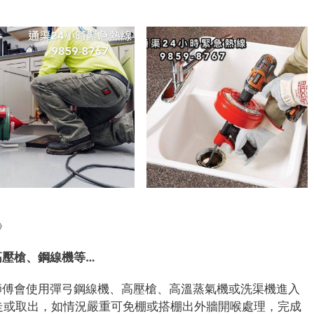
》
高壓槍、鋼線機等…
師傅會使用彈弓鋼線機、高壓槍、高溫蒸氣機或洗渠機進入
、推走或取出，如情況嚴重可免棚或搭棚出外牆開喉處理，完成