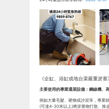
《企缸、浴缸或地台渠嚴重淤塞
主要使用的專業通渠設備：
鋼線機、
例如大量毛髮、硬物或沙泥等，專業
(可達4-30米以上)將淤塞物打散