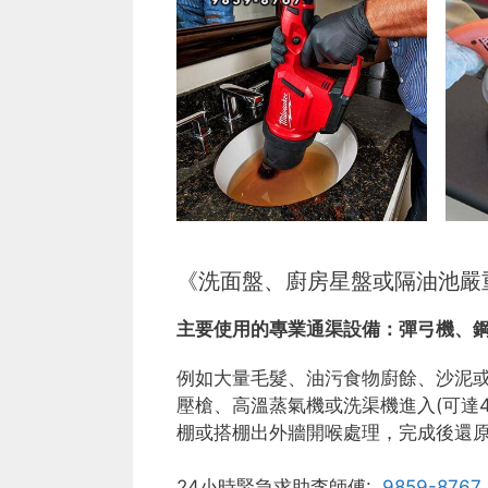
《洗面盤、廚房星盤或隔油池嚴
主要使用的專業通渠設備：
彈弓機、
例如大量毛髮、油污食物廚餘、沙泥
壓槍、高溫蒸氣機或洗渠機進入(可達
棚或搭棚出外牆開喉處理，完成後還
24小時緊急求助李師傅:
9859-8767