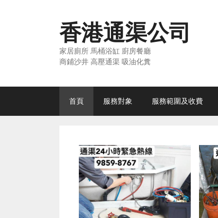
Skip
to
香港通渠公司
content
家居廁所 馬桶浴缸 廚房餐廳
商鋪沙井 高壓通渠 吸油化糞
首頁
服務對象
服務範圍及收費