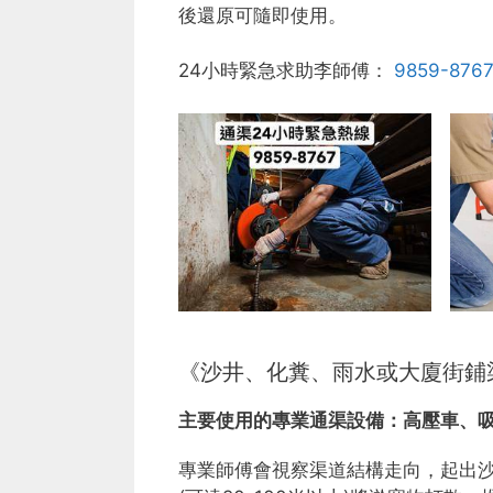
後還原可隨即使用。
24小時緊急求助李師傅：
9859-876
《沙井、化糞、雨水或大廈街鋪
主要使用的專業通渠設備：
高壓車、
專業師傅會視察渠道結構走向，起出