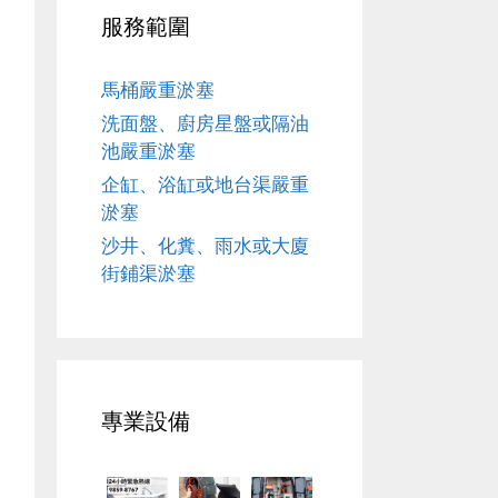
服務範圍
馬桶嚴重淤塞
洗面盤、廚房星盤或隔油
池嚴重淤塞
企缸、浴缸或地台渠嚴重
淤塞
沙井、化糞、雨水或大廈
街鋪渠淤塞
專業設備