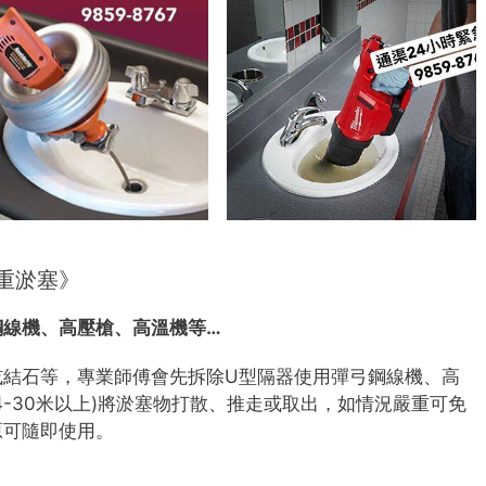
重淤塞》
鋼線機、高壓槍、高溫機等…
或結石等，專業師傅會先拆除U型隔器使用彈弓鋼線機、高
4-30米以上)將淤塞物打散、推走或取出，如情況嚴重可免
原可隨即使用。