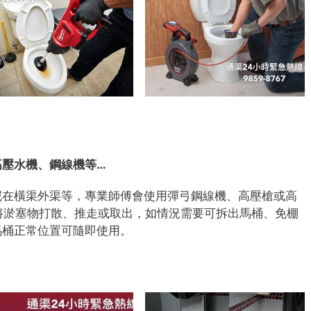
高壓水機、鋼線機等…
泥在橫渠外渠等，專業師傅會使用彈弓鋼線機、高壓槍或高
上)將淤塞物打散、推走或取出，如情況需要可拆出馬桶、免棚
馬桶正常位置可隨即使用。
7