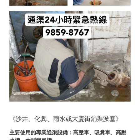
《沙井、化糞、雨水或大廈街鋪渠淤塞》
主要使用的專業通渠設備：
高壓車、吸糞車、高壓