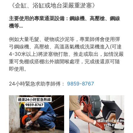
《企缸、浴缸或地台渠嚴重淤塞》
主要使用的專業通渠設備：
鋼線機、高壓槍、鋼線
機等…
例如大量毛髮、硬物或沙泥等，專業師傅會使用彈
弓鋼線機、高壓槍、高溫蒸氣機或洗渠機進入(可達
4-30米以上)將淤塞物打散、推走或取出，如情況嚴
重可免棚或搭棚出外牆開喉處理，完成後還原可隨
即使用。
24小時緊急求助李師傅：
9859-8767