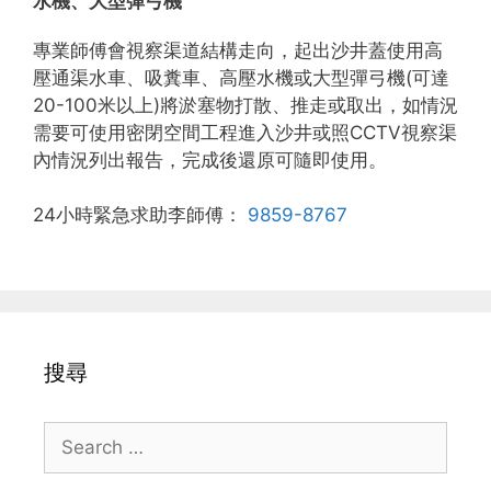
水機、大型彈弓機
專業師傅會視察渠道結構走向，起出沙井蓋使用高
壓通渠水車、吸糞車、高壓水機或大型彈弓機(可達
20-100米以上)將淤塞物打散、推走或取出，如情況
需要可使用密閉空間工程進入沙井或照CCTV視察渠
內情況列出報告，完成後還原可隨即使用。
24小時緊急求助李師傅：
9859-8767
搜尋
Search
for: