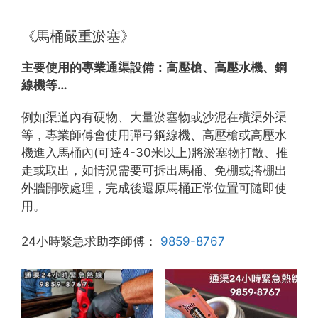
《馬桶嚴重淤塞》
主要使用的專業通渠設備：
高壓槍、高壓水機、鋼
線機等…
例如渠道內有硬物、大量淤塞物或沙泥在橫渠外渠
等，專業師傅會使用彈弓鋼線機、高壓槍或高壓水
機進入馬桶內(可達4-30米以上)將淤塞物打散、推
走或取出，如情況需要可拆出馬桶、免棚或搭棚出
外牆開喉處理，完成後還原馬桶正常位置可隨即使
用。
24小時緊急求助李師傅：
9859-8767