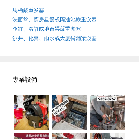
馬桶嚴重淤塞
洗面盤、廚房星盤或隔油池嚴重淤塞
企缸、浴缸或地台渠嚴重淤塞
沙井、化糞、雨水或大廈街鋪渠淤塞
專業設備