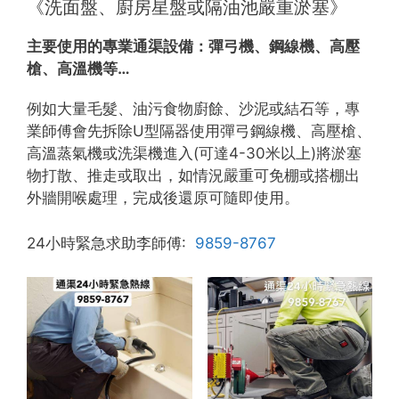
《洗面盤、廚房星盤或隔油池嚴重淤塞》
主要使用的專業通渠設備：
彈弓機、鋼線機、高壓
槍、高溫機等…
例如大量毛髮、油污食物廚餘、沙泥或結石等，專
業師傅會先拆除U型隔器使用彈弓鋼線機、高壓槍、
高溫蒸氣機或洗渠機進入(可達4-30米以上)將淤塞
物打散、推走或取出，如情況嚴重可免棚或搭棚出
外牆開喉處理，完成後還原可隨即使用。
24小時緊急求助李師傅:
9859-8767