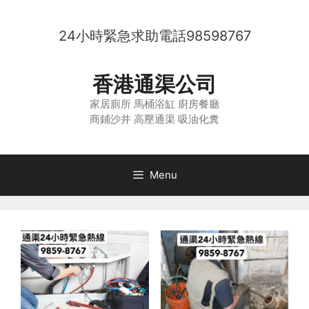
Skip
to
24小時緊急求助電話
98598767
content
香港通渠公司
家居廁所 馬桶浴缸 廚房餐廳
商鋪沙井 高壓通渠 吸油化糞
Menu