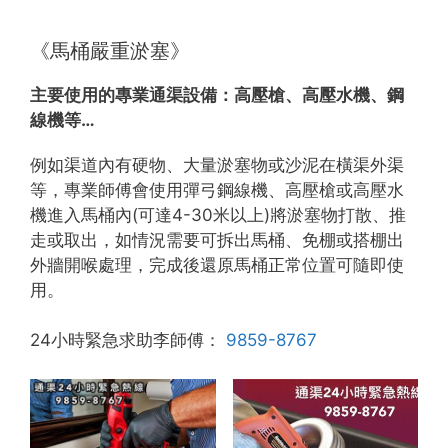
《馬桶嚴重淤塞》
主要使用的專業通渠設備：
高壓槍、高壓水機、鋼
線機等…
例如渠道內有硬物、大量淤塞物或沙泥在橫渠外渠
等，專業師傅會使用彈弓鋼線機、高壓槍或高壓水
機進入馬桶內(可達4-30米以上)將淤塞物打散、推
走或取出，如情況需要可拆出馬桶、免棚或搭棚出
外牆開喉處理，完成後還原馬桶正常位置可隨即使
用。
24小時緊急求助李師傅：
9859-8767