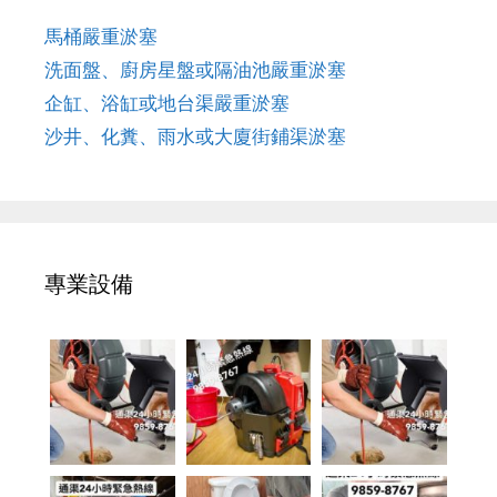
馬桶嚴重淤塞
洗面盤、廚房星盤或隔油池嚴重淤塞
企缸、浴缸或地台渠嚴重淤塞
沙井、化糞、雨水或大廈街鋪渠淤塞
專業設備