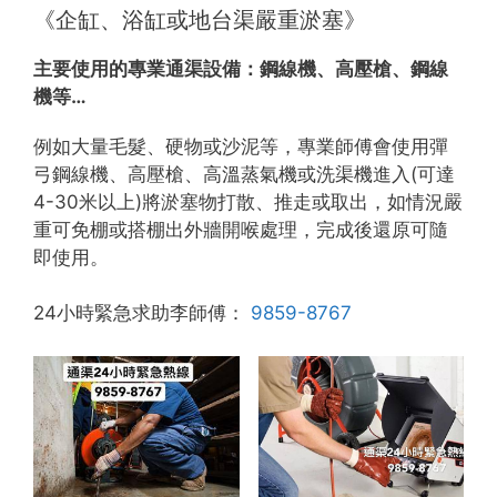
《企缸、浴缸或地台渠嚴重淤塞》
主要使用的專業通渠設備：
鋼線機、高壓槍、鋼線
機等…
例如大量毛髮、硬物或沙泥等，專業師傅會使用彈
弓鋼線機、高壓槍、高溫蒸氣機或洗渠機進入(可達
4-30米以上)將淤塞物打散、推走或取出，如情況嚴
重可免棚或搭棚出外牆開喉處理，完成後還原可隨
即使用。
24小時緊急求助李師傅：
9859-8767