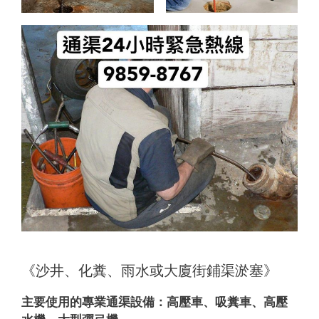
《沙井、化糞、雨水或大廈街鋪渠淤塞》
主要使用的專業通渠設備：
高壓車、吸糞車、高壓