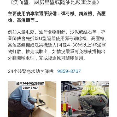
《洗面盤、廚房星盤或隔油池嚴重淤塞》
主要使用的專業通渠設備：
彈弓機、鋼線機、高壓
槍、高溫機等…
例如大量毛髮、油污食物廚餘、沙泥或結石等，專
業師傅會先拆除U型隔器使用彈弓鋼線機、高壓槍、
高溫蒸氣機或洗渠機進入(可達4-30米以上)將淤塞
物打散、推走或取出，如情況嚴重可免棚或搭棚出
外牆開喉處理，完成後還原可隨即使用。
24小時緊急求助李師傅:
9859-8767