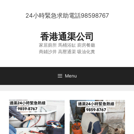
Skip
to
24小時緊急求助電話
98598767
content
香港通渠公司
家居廁所 馬桶浴缸 廚房餐廳
商鋪沙井 高壓通渠 吸油化糞
Menu