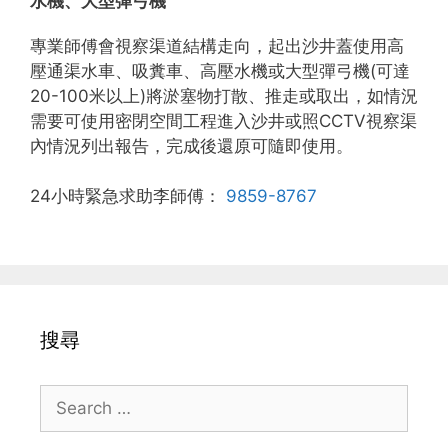
水機、大型彈弓機
專業師傅會視察渠道結構走向，起出沙井蓋使用高
壓通渠水車、吸糞車、高壓水機或大型彈弓機(可達
20-100米以上)將淤塞物打散、推走或取出，如情況
需要可使用密閉空間工程進入沙井或照CCTV視察渠
內情況列出報告，完成後還原可隨即使用。
24小時緊急求助李師傅：
9859-8767
搜尋
Search
for: