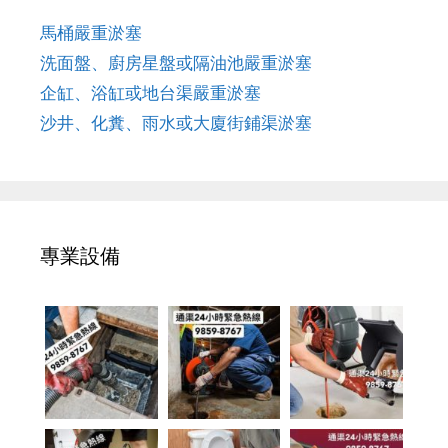
馬桶嚴重淤塞
洗面盤、廚房星盤或隔油池嚴重淤塞
企缸、浴缸或地台渠嚴重淤塞
沙井、化糞、雨水或大廈街鋪渠淤塞
專業設備