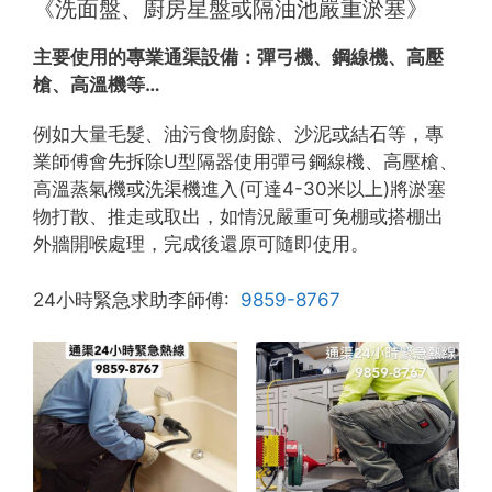
《洗面盤、廚房星盤或隔油池嚴重淤塞》
主要使用的專業通渠設備：
彈弓機、鋼線機、高壓
槍、高溫機等…
例如大量毛髮、油污食物廚餘、沙泥或結石等，專
業師傅會先拆除U型隔器使用彈弓鋼線機、高壓槍、
高溫蒸氣機或洗渠機進入(可達4-30米以上)將淤塞
物打散、推走或取出，如情況嚴重可免棚或搭棚出
外牆開喉處理，完成後還原可隨即使用。
24小時緊急求助李師傅:
9859-8767