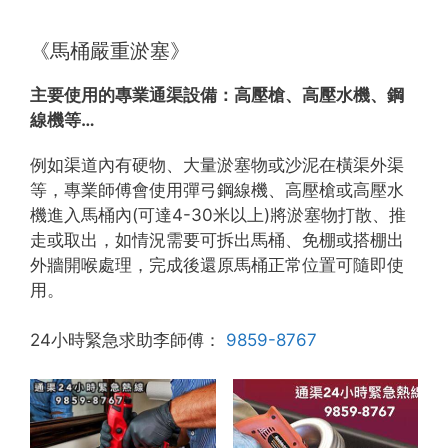
《馬桶嚴重淤塞》
主要使用的專業通渠設備：
高壓槍、高壓水機、鋼
線機等…
例如渠道內有硬物、大量淤塞物或沙泥在橫渠外渠
等，專業師傅會使用彈弓鋼線機、高壓槍或高壓水
機進入馬桶內(可達4-30米以上)將淤塞物打散、推
走或取出，如情況需要可拆出馬桶、免棚或搭棚出
外牆開喉處理，完成後還原馬桶正常位置可隨即使
用。
24小時緊急求助李師傅：
9859-8767