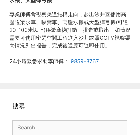
水機、大型彈弓機
專業師傅會視察渠道結構走向，起出沙井蓋使用高
壓通渠水車、吸糞車、高壓水機或大型彈弓機(可達
20-100米以上)將淤塞物打散、推走或取出，如情況
需要可使用密閉空間工程進入沙井或照CCTV視察渠
內情況列出報告，完成後還原可隨即使用。
24小時緊急求助李師傅：
9859-8767
搜尋
Search
for: