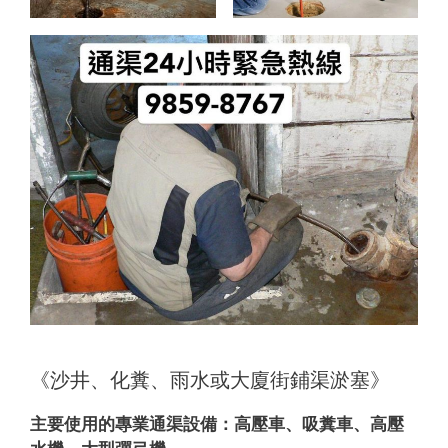
《沙井、化糞、雨水或大廈街鋪渠淤塞》
主要使用的專業通渠設備：
高壓車、吸糞車、高壓