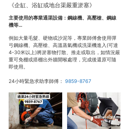
《企缸、浴缸或地台渠嚴重淤塞》
主要使用的專業通渠設備：
鋼線機、高壓槍、鋼線
機等…
例如大量毛髮、硬物或沙泥等，專業師傅會使用彈
弓鋼線機、高壓槍、高溫蒸氣機或洗渠機進入(可達
4-30米以上)將淤塞物打散、推走或取出，如情況嚴
重可免棚或搭棚出外牆開喉處理，完成後還原可隨
即使用。
24小時緊急求助李師傅：
9859-8767