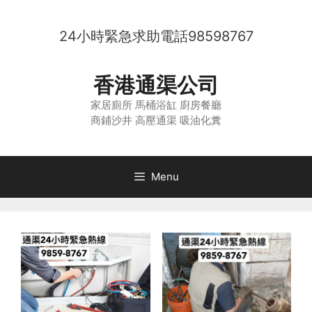
Skip
to
24小時緊急求助電話
98598767
content
香港通渠公司
家居廁所 馬桶浴缸 廚房餐廳
商鋪沙井 高壓通渠 吸油化糞
Menu