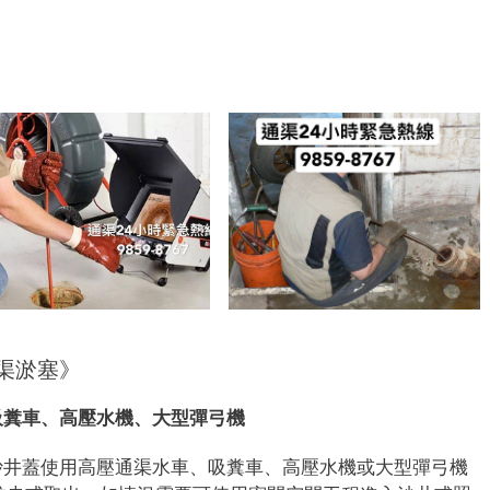
7
渠淤塞》
吸糞車、高壓水機、大型彈弓機
沙井蓋使用高壓通渠水車、吸糞車、高壓水機或大型彈弓機