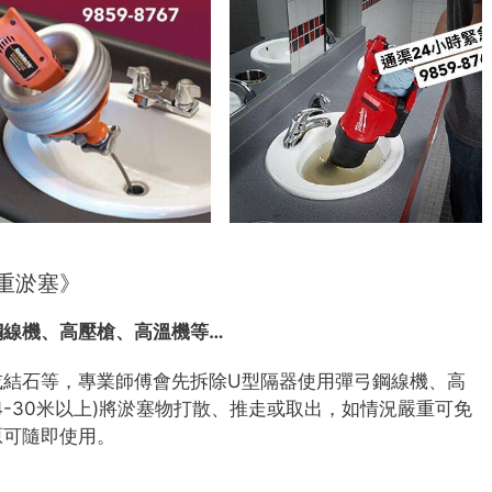
重淤塞》
鋼線機、高壓槍、高溫機等…
或結石等，專業師傅會先拆除U型隔器使用彈弓鋼線機、高
4-30米以上)將淤塞物打散、推走或取出，如情況嚴重可免
原可隨即使用。