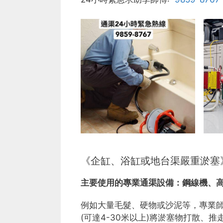
《企缸、浴缸或地台渠嚴重淤塞
主要使用的專業通渠設備：
鋼線機、
例如大量毛髮、硬物或沙泥等，專業
(可達4-30米以上)將淤塞物打散