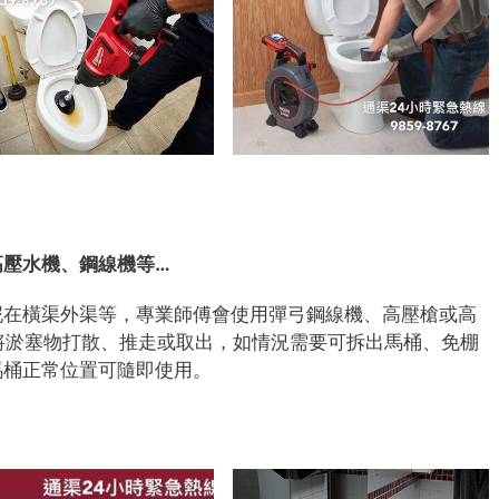
高壓水機、鋼線機等…
泥在橫渠外渠等，專業師傅會使用彈弓鋼線機、高壓槍或高
上)將淤塞物打散、推走或取出，如情況需要可拆出馬桶、免棚
馬桶正常位置可隨即使用。
7