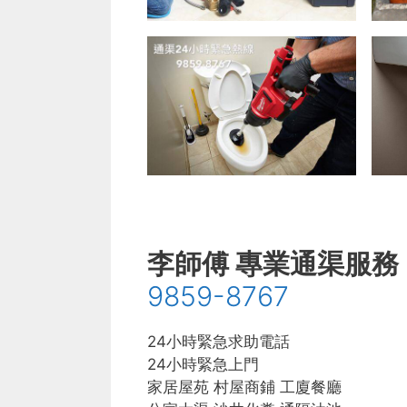
李師傅 專業通渠服務
9859-8767
24小時緊急求助電話
24小時緊急上門
家居屋苑 村屋商鋪 工廈餐廳