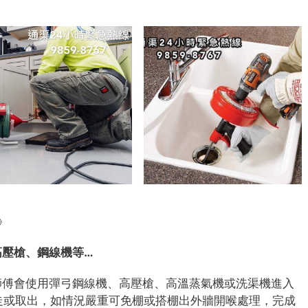
》
高壓槍、鋼線機等…
師傅會使用彈弓鋼線機、高壓槍、高溫蒸氣機或洗渠機進入
、推走或取出，如情況嚴重可免棚或搭棚出外牆開喉處理，完成