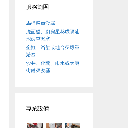
服務範圍
馬桶嚴重淤塞
洗面盤、廚房星盤或隔油
池嚴重淤塞
企缸、浴缸或地台渠嚴重
淤塞
沙井、化糞、雨水或大廈
街鋪渠淤塞
專業設備