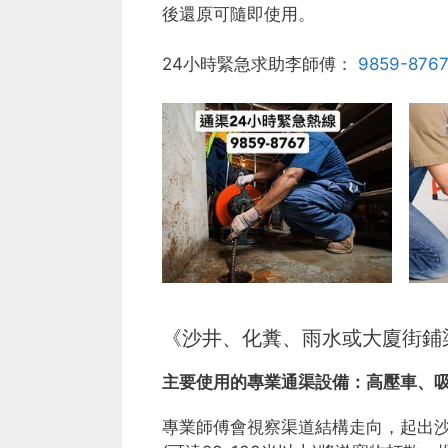
後還原可隨即使用。
24小時緊急求助李師傅：
9859-876
《沙井、化糞、雨水或大廈街鋪
主要使用的專業通渠設備：
高壓車、
專業師傅會視察渠道結構走向，起出