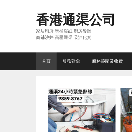
Skip
to
香港通渠公司
content
家居廁所 馬桶浴缸 廚房餐廳
商鋪沙井 高壓通渠 吸油化糞
首頁
服務對象
服務範圍及收費