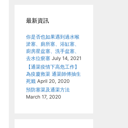
最新資訊
你是否也如果遇到過水喉
淤塞、廁所塞、浴缸塞、
廚房星盆塞、洗手盆塞、
去水位瘀塞
July 14, 2021
【通渠疫情下高危工作】
為疫廈救渠 通渠師傅抽生
死籤
April 20, 2020
預防塞渠及通渠方法
March 17, 2020