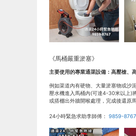
《馬桶嚴重淤塞》
主要使用的專業通渠設備：
高壓槍、
例如渠道內有硬物、大量淤塞物或沙
壓水機進入馬桶內(可達4-30米以
或搭棚出外牆開喉處理，完成後還原
24小時緊急求助李師傅：
9859-876