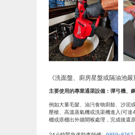
《洗面盤、廚房星盤或隔油池嚴
主要使用的專業通渠設備：
彈弓機、
例如大量毛髮、油污食物廚餘、沙泥
壓槍、高溫蒸氣機或洗渠機進入(可達
棚或搭棚出外牆開喉處理，完成後還
24小時緊急求助李師傅:
9859-8767