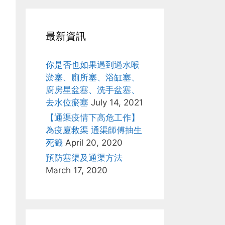
最新資訊
你是否也如果遇到過水喉
淤塞、廁所塞、浴缸塞、
廚房星盆塞、洗手盆塞、
去水位瘀塞
July 14, 2021
【通渠疫情下高危工作】
為疫廈救渠 通渠師傅抽生
死籤
April 20, 2020
預防塞渠及通渠方法
March 17, 2020