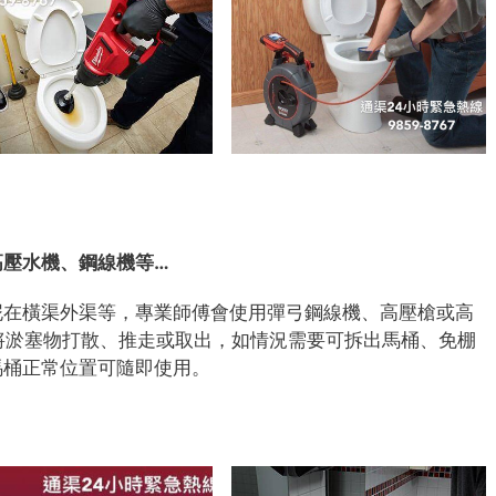
高壓水機、鋼線機等…
泥在橫渠外渠等，專業師傅會使用彈弓鋼線機、高壓槍或高
上)將淤塞物打散、推走或取出，如情況需要可拆出馬桶、免棚
馬桶正常位置可隨即使用。
7