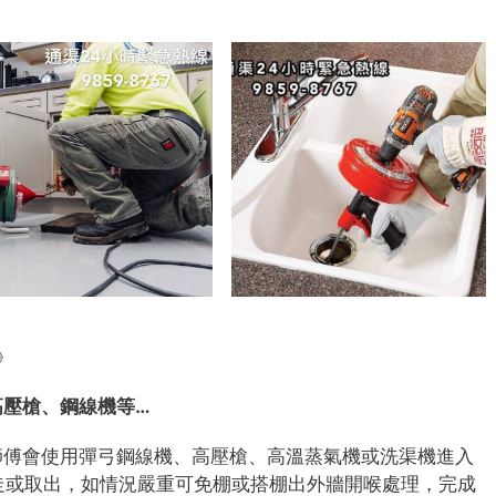
》
高壓槍、鋼線機等…
師傅會使用彈弓鋼線機、高壓槍、高溫蒸氣機或洗渠機進入
、推走或取出，如情況嚴重可免棚或搭棚出外牆開喉處理，完成