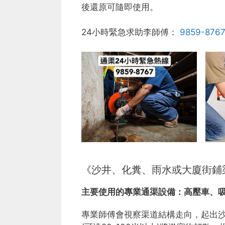
後還原可隨即使用。
24小時緊急求助李師傅：
9859-876
《沙井、化糞、雨水或大廈街鋪
主要使用的專業通渠設備：
高壓車、
專業師傅會視察渠道結構走向，起出