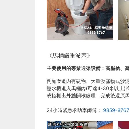
《馬桶嚴重淤塞》
主要使用的專業通渠設備：
高壓槍、
例如渠道內有硬物、大量淤塞物或沙
壓水機進入馬桶內(可達4-30米以
或搭棚出外牆開喉處理，完成後還原
24小時緊急求助李師傅：
9859-876