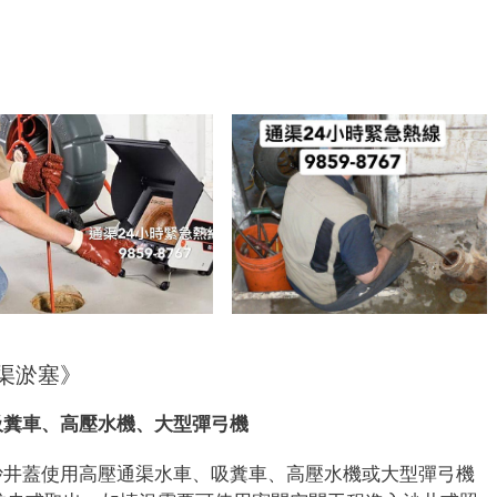
7
渠淤塞》
吸糞車、高壓水機、大型彈弓機
沙井蓋使用高壓通渠水車、吸糞車、高壓水機或大型彈弓機