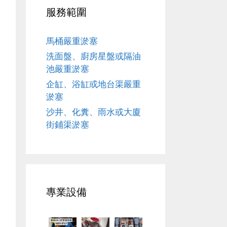
服務範圍
馬桶嚴重淤塞
洗面盤、廚房星盤或隔油
池嚴重淤塞
企缸、浴缸或地台渠嚴重
淤塞
沙井、化糞、雨水或大廈
街鋪渠淤塞
專業設備