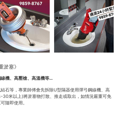
重淤塞》
鋼線機、高壓槍、高溫機等…
或結石等，專業師傅會先拆除U型隔器使用彈弓鋼線機、高
4-30米以上)將淤塞物打散、推走或取出，如情況嚴重可免
原可隨即使用。