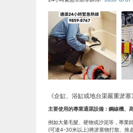
《企缸、浴缸或地台渠嚴重淤塞
主要使用的專業通渠設備：
鋼線機、
例如大量毛髮、硬物或沙泥等，專業
(可達4-30米以上)將淤塞物打散