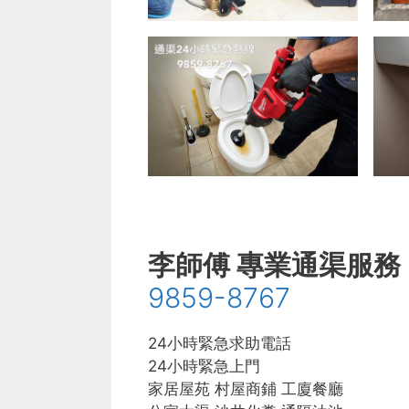
李師傅 專業通渠服務
9859-8767
24小時緊急求助電話
24小時緊急上門
家居屋苑 村屋商鋪 工廈餐廳