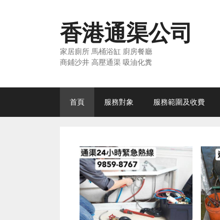
Skip
to
香港通渠公司
content
家居廁所 馬桶浴缸 廚房餐廳
商鋪沙井 高壓通渠 吸油化糞
首頁
服務對象
服務範圍及收費