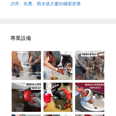
沙井、化糞、雨水或大廈街鋪渠淤塞
專業設備