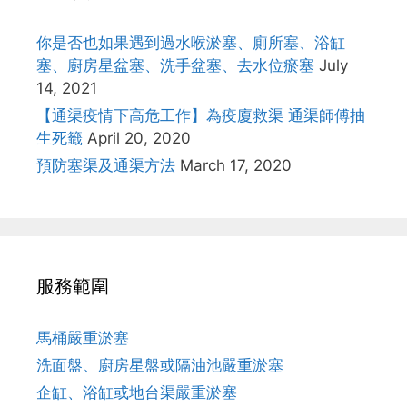
你是否也如果遇到過水喉淤塞、廁所塞、浴缸
塞、廚房星盆塞、洗手盆塞、去水位瘀塞
July
14, 2021
【通渠疫情下高危工作】為疫廈救渠 通渠師傅抽
生死籤
April 20, 2020
預防塞渠及通渠方法
March 17, 2020
服務範圍
馬桶嚴重淤塞
洗面盤、廚房星盤或隔油池嚴重淤塞
企缸、浴缸或地台渠嚴重淤塞