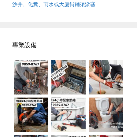
沙井、化糞、雨水或大廈街鋪渠淤塞
專業設備