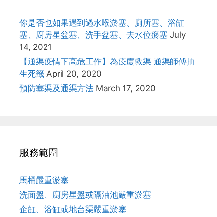
你是否也如果遇到過水喉淤塞、廁所塞、浴缸
塞、廚房星盆塞、洗手盆塞、去水位瘀塞
July
14, 2021
【通渠疫情下高危工作】為疫廈救渠 通渠師傅抽
生死籤
April 20, 2020
預防塞渠及通渠方法
March 17, 2020
服務範圍
馬桶嚴重淤塞
洗面盤、廚房星盤或隔油池嚴重淤塞
企缸、浴缸或地台渠嚴重淤塞