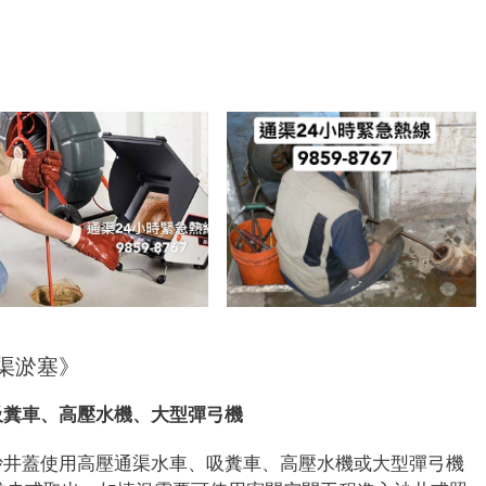
7
渠淤塞》
吸糞車、高壓水機、大型彈弓機
沙井蓋使用高壓通渠水車、吸糞車、高壓水機或大型彈弓機