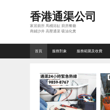
Skip
to
香港通渠公司
content
家居廁所 馬桶浴缸 廚房餐廳
商鋪沙井 高壓通渠 吸油化糞
首頁
服務對象
服務範圍及收費