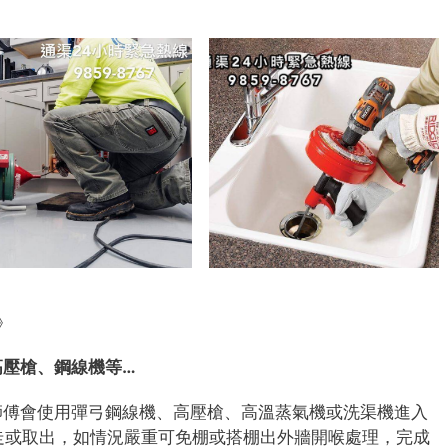
》
高壓槍、鋼線機等…
師傅會使用彈弓鋼線機、高壓槍、高溫蒸氣機或洗渠機進入
、推走或取出，如情況嚴重可免棚或搭棚出外牆開喉處理，完成