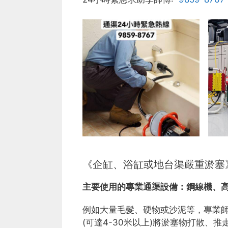
《企缸、浴缸或地台渠嚴重淤塞
主要使用的專業通渠設備：
鋼線機、
例如大量毛髮、硬物或沙泥等，專業
(可達4-30米以上)將淤塞物打散