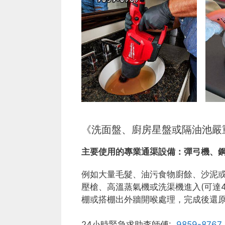
《洗面盤、廚房星盤或隔油池嚴
主要使用的專業通渠設備：
彈弓機、
例如大量毛髮、油污食物廚餘、沙泥
壓槍、高溫蒸氣機或洗渠機進入(可達
棚或搭棚出外牆開喉處理，完成後還
24小時緊急求助李師傅:
9859-8767