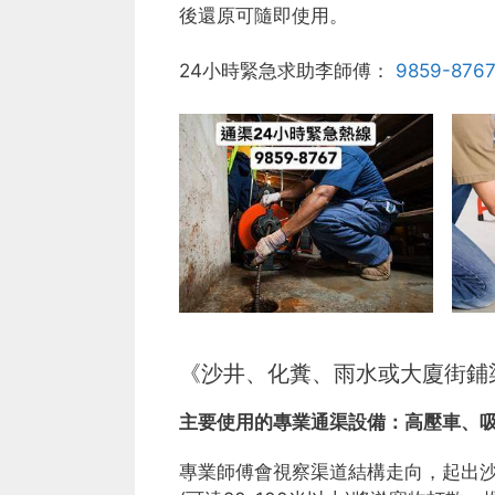
後還原可隨即使用。
24小時緊急求助李師傅：
9859-876
《沙井、化糞、雨水或大廈街鋪
主要使用的專業通渠設備：
高壓車、
專業師傅會視察渠道結構走向，起出