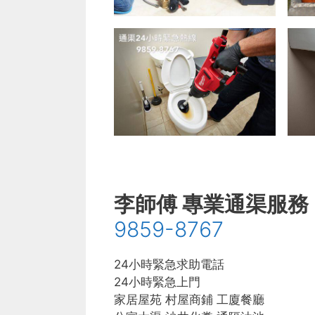
李師傅 專業通渠服務
9859-8767
24小時緊急求助電話
24小時緊急上門
家居屋苑 村屋商鋪 工廈餐廳