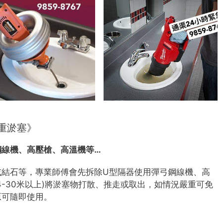
重淤塞》
鋼線機、高壓槍、高溫機等…
或結石等，專業師傅會先拆除U型隔器使用彈弓鋼線機、高
4-30米以上)將淤塞物打散、推走或取出，如情況嚴重可免
原可隨即使用。