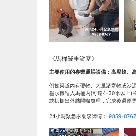
《馬桶嚴重淤塞》
主要使用的專業通渠設備：
高壓槍、
例如渠道內有硬物、大量淤塞物或沙
壓水機進入馬桶內(可達4-30米以
或搭棚出外牆開喉處理，完成後還原
24小時緊急求助李師傅：
9859-876