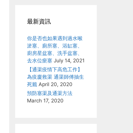
最新資訊
你是否也如果遇到過水喉
淤塞、廁所塞、浴缸塞、
廚房星盆塞、洗手盆塞、
去水位瘀塞
July 14, 2021
【通渠疫情下高危工作】
為疫廈救渠 通渠師傅抽生
死籤
April 20, 2020
預防塞渠及通渠方法
March 17, 2020