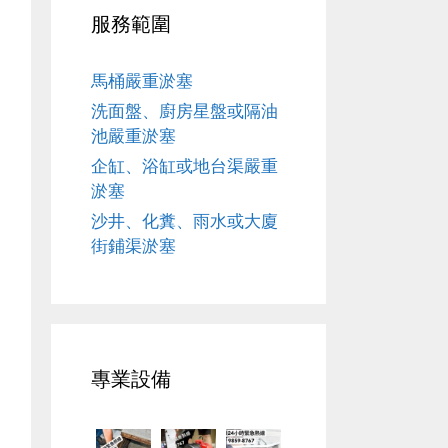
服務範圍
馬桶嚴重淤塞
洗面盤、廚房星盤或隔油
池嚴重淤塞
企缸、浴缸或地台渠嚴重
淤塞
沙井、化糞、雨水或大廈
街鋪渠淤塞
專業設備