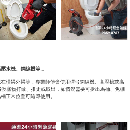
高壓水機、鋼線機等…
泥在橫渠外渠等，專業師傅會使用彈弓鋼線機、高壓槍或高
上)將淤塞物打散、推走或取出，如情況需要可拆出馬桶、免棚
馬桶正常位置可隨即使用。
7