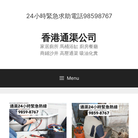
Skip
to
24小時緊急求助電話
98598767
content
香港通渠公司
家居廁所 馬桶浴缸 廚房餐廳
商鋪沙井 高壓通渠 吸油化糞
Menu