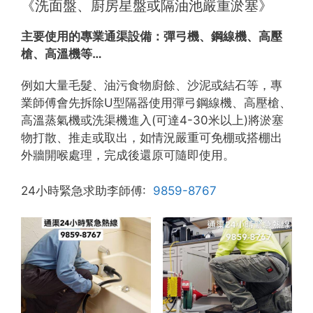
《洗面盤、廚房星盤或隔油池嚴重淤塞》
主要使用的專業通渠設備：
彈弓機、鋼線機、高壓
槍、高溫機等…
例如大量毛髮、油污食物廚餘、沙泥或結石等，專
業師傅會先拆除U型隔器使用彈弓鋼線機、高壓槍、
高溫蒸氣機或洗渠機進入(可達4-30米以上)將淤塞
物打散、推走或取出，如情況嚴重可免棚或搭棚出
外牆開喉處理，完成後還原可隨即使用。
24小時緊急求助李師傅:
9859-8767