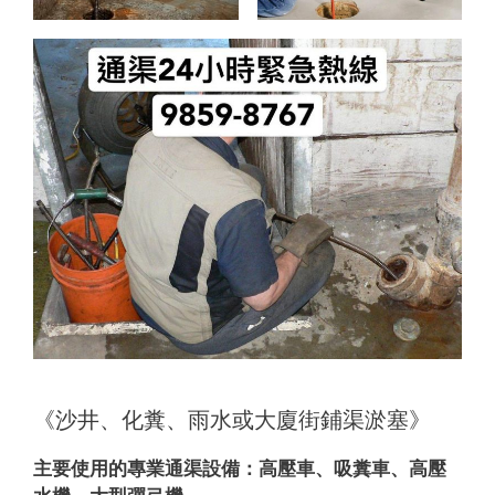
《沙井、化糞、雨水或大廈街鋪渠淤塞》
主要使用的專業通渠設備：
高壓車、吸糞車、高壓