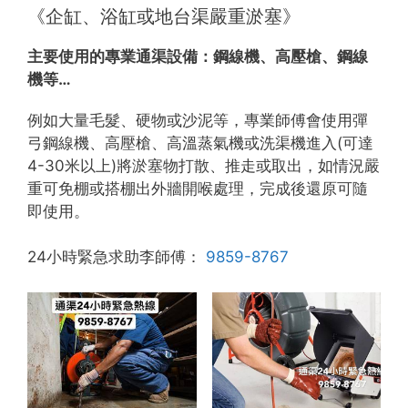
《企缸、浴缸或地台渠嚴重淤塞》
主要使用的專業通渠設備：
鋼線機、高壓槍、鋼線
機等…
例如大量毛髮、硬物或沙泥等，專業師傅會使用彈
弓鋼線機、高壓槍、高溫蒸氣機或洗渠機進入(可達
4-30米以上)將淤塞物打散、推走或取出，如情況嚴
重可免棚或搭棚出外牆開喉處理，完成後還原可隨
即使用。
24小時緊急求助李師傅：
9859-8767