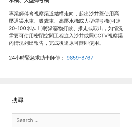
水機、大型彈弓機
專業師傅會視察渠道結構走向，起出沙井蓋使用高
壓通渠水車、吸糞車、高壓水機或大型彈弓機(可達
20-100米以上)將淤塞物打散、推走或取出，如情況
需要可使用密閉空間工程進入沙井或照CCTV視察渠
內情況列出報告，完成後還原可隨即使用。
24小時緊急求助李師傅：
9859-8767
搜尋
Search
for: