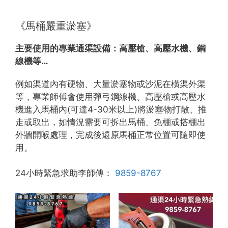
《馬桶嚴重淤塞》
主要使用的專業通渠設備：
高壓槍、高壓水機、鋼
線機等…
例如渠道內有硬物、大量淤塞物或沙泥在橫渠外渠
等，專業師傅會使用彈弓鋼線機、高壓槍或高壓水
機進入馬桶內(可達4-30米以上)將淤塞物打散、推
走或取出，如情況需要可拆出馬桶、免棚或搭棚出
外牆開喉處理，完成後還原馬桶正常位置可隨即使
用。
24小時緊急求助李師傅：
9859-8767