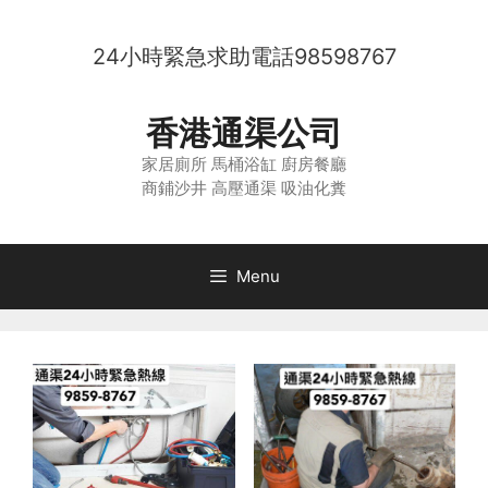
Skip
to
24小時緊急求助電話
98598767
content
香港通渠公司
家居廁所 馬桶浴缸 廚房餐廳
商鋪沙井 高壓通渠 吸油化糞
Menu