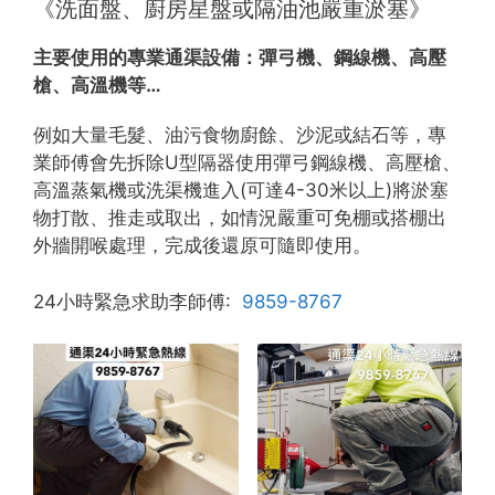
《洗面盤、廚房星盤或隔油池嚴重淤塞》
主要使用的專業通渠設備：
彈弓機、鋼線機、高壓
槍、高溫機等…
例如大量毛髮、油污食物廚餘、沙泥或結石等，專
業師傅會先拆除U型隔器使用彈弓鋼線機、高壓槍、
高溫蒸氣機或洗渠機進入(可達4-30米以上)將淤塞
物打散、推走或取出，如情況嚴重可免棚或搭棚出
外牆開喉處理，完成後還原可隨即使用。
24小時緊急求助李師傅:
9859-8767