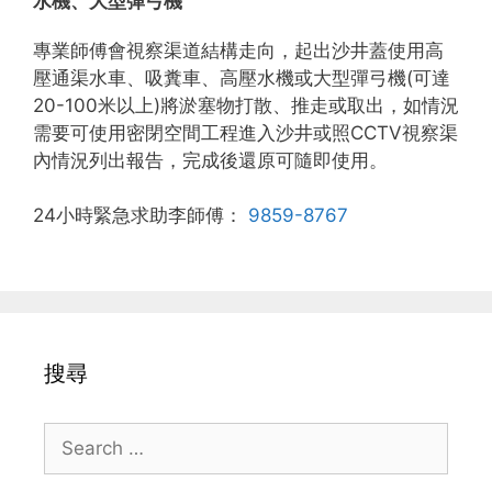
水機、大型彈弓機
專業師傅會視察渠道結構走向，起出沙井蓋使用高
壓通渠水車、吸糞車、高壓水機或大型彈弓機(可達
20-100米以上)將淤塞物打散、推走或取出，如情況
需要可使用密閉空間工程進入沙井或照CCTV視察渠
內情況列出報告，完成後還原可隨即使用。
24小時緊急求助李師傅：
9859-8767
搜尋
Search
for: