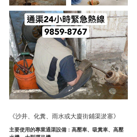
《沙井、化糞、雨水或大廈街鋪渠淤塞》
主要使用的專業通渠設備：
高壓車、吸糞車、高壓