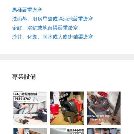
馬桶嚴重淤塞
洗面盤、廚房星盤或隔油池嚴重淤塞
企缸、浴缸或地台渠嚴重淤塞
沙井、化糞、雨水或大廈街鋪渠淤塞
專業設備