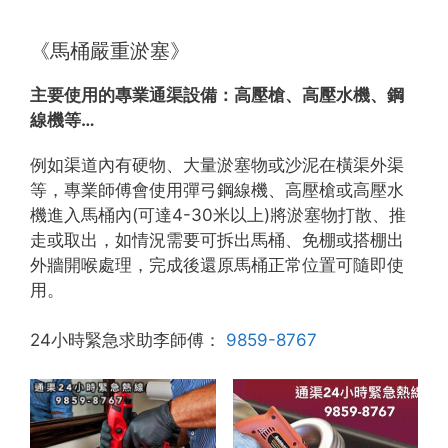
《馬桶嚴重淤塞》
主要使用的專業通渠設備：
高壓槍、高壓水機、鋼
線機等…
例如渠道內有硬物、大量淤塞物或沙泥在橫渠外渠
等，專業師傅會使用彈弓鋼線機、高壓槍或高壓水
機進入馬桶內(可達4-30米以上)將淤塞物打散、推
走或取出，如情況需要可拆出馬桶、免棚或搭棚出
外牆開喉處理，完成後還原馬桶正常位置可隨即使
用。
24小時緊急求助李師傅：
9859-8767