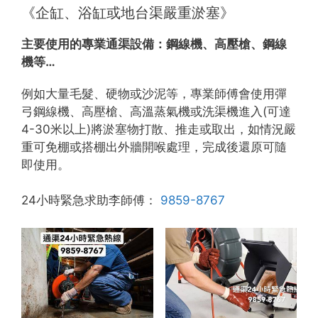
《企缸、浴缸或地台渠嚴重淤塞》
主要使用的專業通渠設備：
鋼線機、高壓槍、鋼線
機等…
例如大量毛髮、硬物或沙泥等，專業師傅會使用彈
弓鋼線機、高壓槍、高溫蒸氣機或洗渠機進入(可達
4-30米以上)將淤塞物打散、推走或取出，如情況嚴
重可免棚或搭棚出外牆開喉處理，完成後還原可隨
即使用。
24小時緊急求助李師傅：
9859-8767