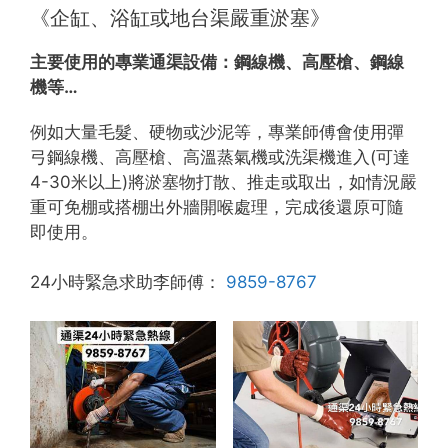
《企缸、浴缸或地台渠嚴重淤塞》
主要使用的專業通渠設備：
鋼線機、高壓槍、鋼線
機等…
例如大量毛髮、硬物或沙泥等，專業師傅會使用彈
弓鋼線機、高壓槍、高溫蒸氣機或洗渠機進入(可達
4-30米以上)將淤塞物打散、推走或取出，如情況嚴
重可免棚或搭棚出外牆開喉處理，完成後還原可隨
即使用。
24小時緊急求助李師傅：
9859-8767