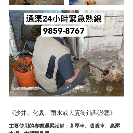
《沙井、化糞、雨水或大廈街鋪渠淤塞》
主要使用的專業通渠設備：
高壓車、吸糞車、高壓