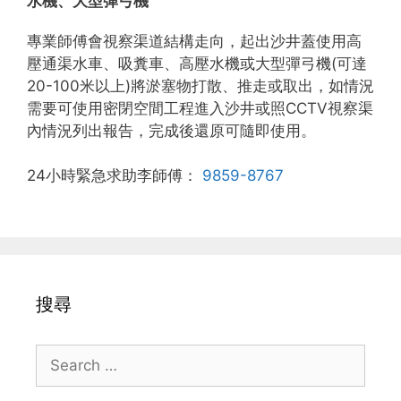
水機、大型彈弓機
專業師傅會視察渠道結構走向，起出沙井蓋使用高
壓通渠水車、吸糞車、高壓水機或大型彈弓機(可達
20-100米以上)將淤塞物打散、推走或取出，如情況
需要可使用密閉空間工程進入沙井或照CCTV視察渠
內情況列出報告，完成後還原可隨即使用。
24小時緊急求助李師傅：
9859-8767
搜尋
Search
for: