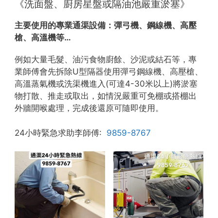
《洗面盤、廚房星盤或隔油池嚴重淤塞》
主要使用的專業通渠設備：
彈弓機、鋼線機、高壓
槍、高溫機等…
例如大量毛髮、油污食物廚餘、沙泥或結石等，專
業師傅會先拆除U型隔器使用彈弓鋼線機、高壓槍、
高溫蒸氣機或洗渠機進入(可達4-30米以上)將淤塞
物打散、推走或取出，如情況嚴重可免棚或搭棚出
外牆開喉處理，完成後還原可隨即使用。
24小時緊急求助李師傅:
9859-8767