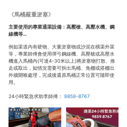
《馬桶嚴重淤塞》
主要使用的專業通渠設備：
高壓槍、高壓水機、鋼
線機等…
例如渠道內有硬物、大量淤塞物或沙泥在橫渠外渠
等，專業師傅會使用彈弓鋼線機、高壓槍或高壓水
機進入馬桶內(可達4-30米以上)將淤塞物打散、推
走或取出，如情況需要可拆出馬桶、免棚或搭棚出
外牆開喉處理，完成後還原馬桶正常位置可隨即使
用。
24小時緊急求助李師傅：
9859-8767