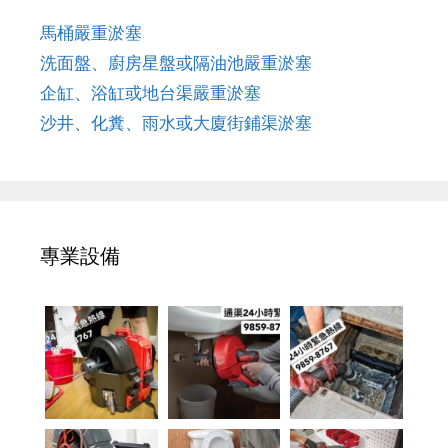
馬桶嚴重淤塞
洗面盤、廚房星盤或隔油池嚴重淤塞
企缸、浴缸或地台渠嚴重淤塞
沙井、化糞、雨水或大廈街鋪渠淤塞
專業設備