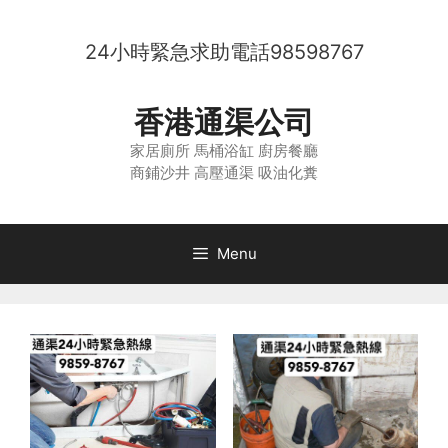
Skip
to
24小時緊急求助電話
98598767
content
香港通渠公司
家居廁所 馬桶浴缸 廚房餐廳
商鋪沙井 高壓通渠 吸油化糞
Menu