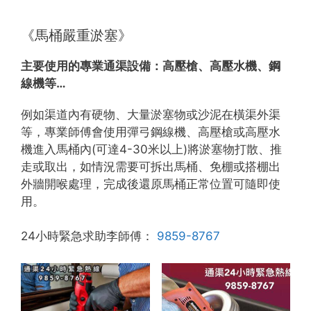
《馬桶嚴重淤塞》
主要使用的專業通渠設備：
高壓槍、高壓水機、鋼
線機等…
例如渠道內有硬物、大量淤塞物或沙泥在橫渠外渠
等，專業師傅會使用彈弓鋼線機、高壓槍或高壓水
機進入馬桶內(可達4-30米以上)將淤塞物打散、推
走或取出，如情況需要可拆出馬桶、免棚或搭棚出
外牆開喉處理，完成後還原馬桶正常位置可隨即使
用。
24小時緊急求助李師傅：
9859-8767