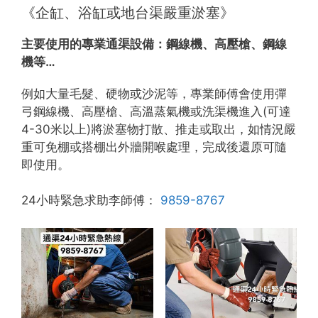
《企缸、浴缸或地台渠嚴重淤塞》
主要使用的專業通渠設備：
鋼線機、高壓槍、鋼線
機等…
例如大量毛髮、硬物或沙泥等，專業師傅會使用彈
弓鋼線機、高壓槍、高溫蒸氣機或洗渠機進入(可達
4-30米以上)將淤塞物打散、推走或取出，如情況嚴
重可免棚或搭棚出外牆開喉處理，完成後還原可隨
即使用。
24小時緊急求助李師傅：
9859-8767