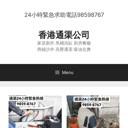
Skip
to
24小時緊急求助電話
98598767
content
香港通渠公司
家居廁所 馬桶浴缸 廚房餐廳
商鋪沙井 高壓通渠 吸油化糞
Menu