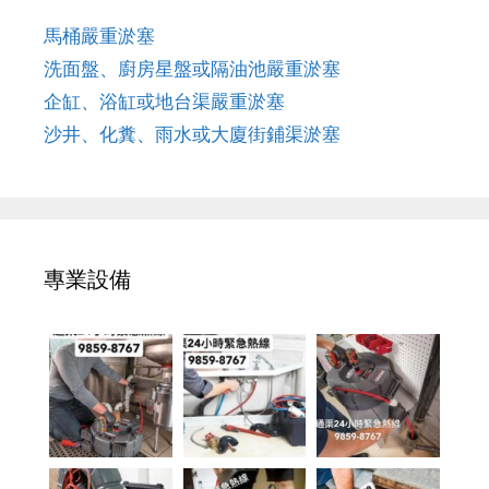
馬桶嚴重淤塞
洗面盤、廚房星盤或隔油池嚴重淤塞
企缸、浴缸或地台渠嚴重淤塞
沙井、化糞、雨水或大廈街鋪渠淤塞
專業設備