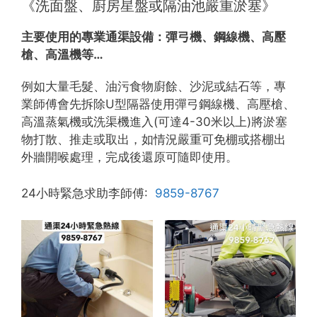
《洗面盤、廚房星盤或隔油池嚴重淤塞》
主要使用的專業通渠設備：
彈弓機、鋼線機、高壓
槍、高溫機等…
例如大量毛髮、油污食物廚餘、沙泥或結石等，專
業師傅會先拆除U型隔器使用彈弓鋼線機、高壓槍、
高溫蒸氣機或洗渠機進入(可達4-30米以上)將淤塞
物打散、推走或取出，如情況嚴重可免棚或搭棚出
外牆開喉處理，完成後還原可隨即使用。
24小時緊急求助李師傅:
9859-8767