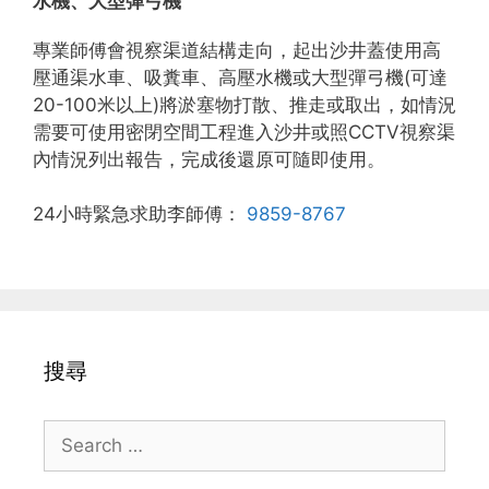
水機、大型彈弓機
專業師傅會視察渠道結構走向，起出沙井蓋使用高
壓通渠水車、吸糞車、高壓水機或大型彈弓機(可達
20-100米以上)將淤塞物打散、推走或取出，如情況
需要可使用密閉空間工程進入沙井或照CCTV視察渠
內情況列出報告，完成後還原可隨即使用。
24小時緊急求助李師傅：
9859-8767
搜尋
Search
for: