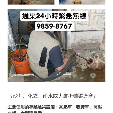
《沙井、化糞、雨水或大廈街鋪渠淤塞》
主要使用的專業通渠設備：
高壓車、吸糞車、高壓