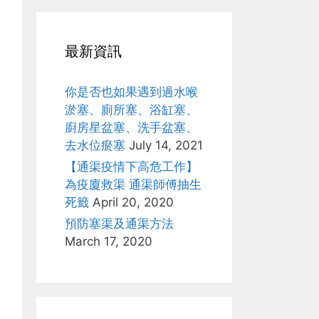
最新資訊
你是否也如果遇到過水喉
淤塞、廁所塞、浴缸塞、
廚房星盆塞、洗手盆塞、
去水位瘀塞
July 14, 2021
【通渠疫情下高危工作】
為疫廈救渠 通渠師傅抽生
死籤
April 20, 2020
預防塞渠及通渠方法
March 17, 2020