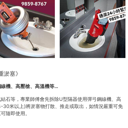
重淤塞》
鋼線機、高壓槍、高溫機等…
或結石等，專業師傅會先拆除U型隔器使用彈弓鋼線機、高
4-30米以上)將淤塞物打散、推走或取出，如情況嚴重可免
原可隨即使用。