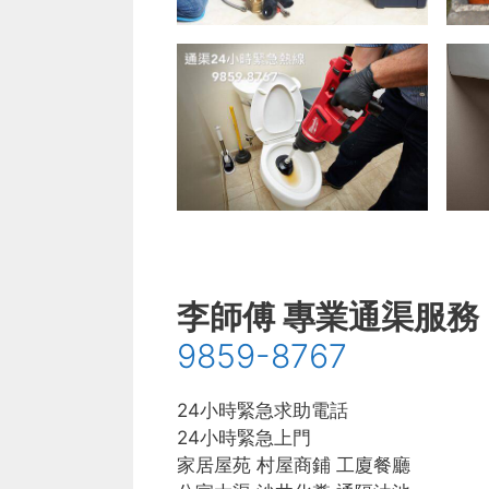
李師傅 專業通渠服務
9859-8767
24小時緊急求助電話
24小時緊急上門
家居屋苑 村屋商鋪 工廈餐廳