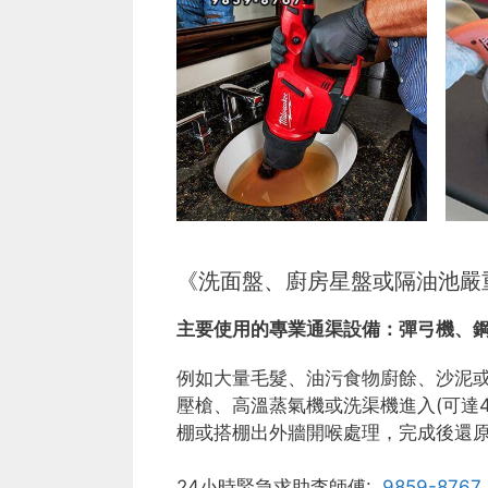
《洗面盤、廚房星盤或隔油池嚴
主要使用的專業通渠設備：
彈弓機、
例如大量毛髮、油污食物廚餘、沙泥
壓槍、高溫蒸氣機或洗渠機進入(可達
棚或搭棚出外牆開喉處理，完成後還
24小時緊急求助李師傅:
9859-8767