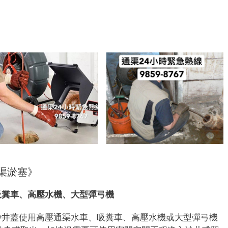
7
渠淤塞》
吸糞車、高壓水機、大型彈弓機
沙井蓋使用高壓通渠水車、吸糞車、高壓水機或大型彈弓機