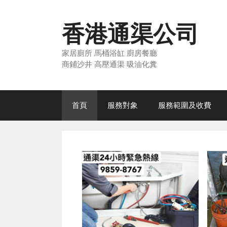
Skip
to
香港通渠公司
content
家居廁所 馬桶浴缸 廚房餐廳
商鋪沙井 高壓通渠 吸油化糞
首頁
服務對象
服務範圍及收費