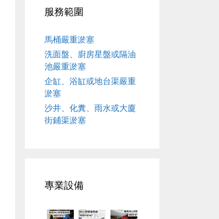
服務範圍
馬桶嚴重淤塞
洗面盤、廚房星盤或隔油
池嚴重淤塞
企缸、浴缸或地台渠嚴重
淤塞
沙井、化糞、雨水或大廈
街鋪渠淤塞
專業設備