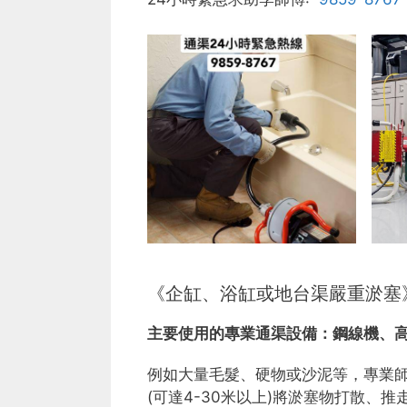
《企缸、浴缸或地台渠嚴重淤塞
主要使用的專業通渠設備：
鋼線機、
例如大量毛髮、硬物或沙泥等，專業
(可達4-30米以上)將淤塞物打散