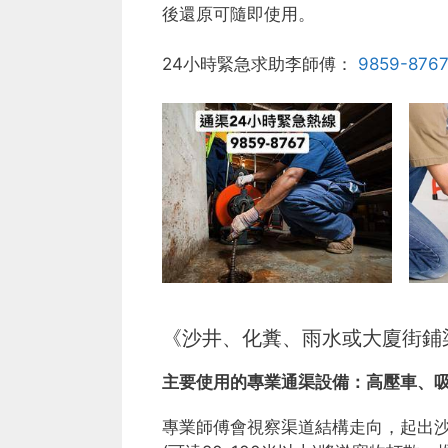
後還原可隨即使用。
24小時緊急求助李師傅：
9859-876
《沙井、化糞、雨水或大廈街鋪
主要使用的專業通渠設備：
高壓車、
專業師傅會視察渠道結構走向，起出