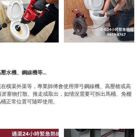
高壓水機、鋼線機等…
泥在橫渠外渠等，專業師傅會使用彈弓鋼線機、高壓槍或高
上)將淤塞物打散、推走或取出，如情況需要可拆出馬桶、免棚
馬桶正常位置可隨即使用。
7