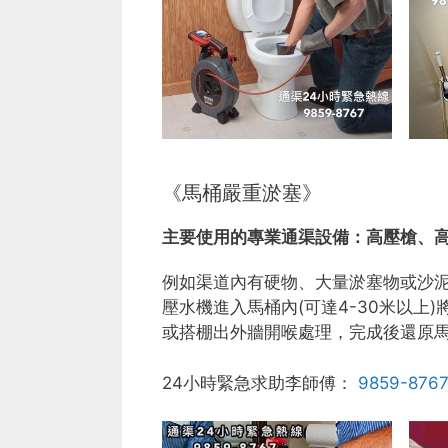
《馬桶嚴重淤塞》
主要使用的專業通渠設備：
高壓槍、
例如渠道內有硬物、大量淤塞物或沙
壓水機進入馬桶內(可達4-30米以
或搭棚出外牆開喉處理，完成後還原
24小時緊急求助李師傅：
9859-876