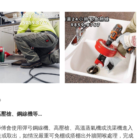
》
高壓槍、鋼線機等…
師傅會使用彈弓鋼線機、高壓槍、高溫蒸氣機或洗渠機進入
、推走或取出，如情況嚴重可免棚或搭棚出外牆開喉處理，完成