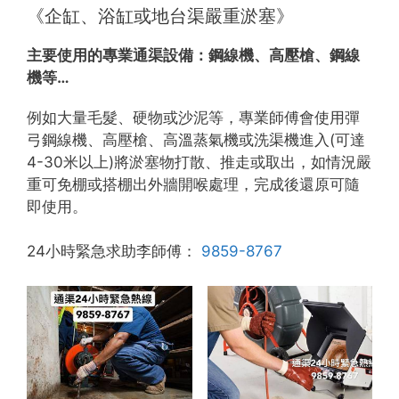
《企缸、浴缸或地台渠嚴重淤塞》
主要使用的專業通渠設備：
鋼線機、高壓槍、鋼線
機等…
例如大量毛髮、硬物或沙泥等，專業師傅會使用彈
弓鋼線機、高壓槍、高溫蒸氣機或洗渠機進入(可達
4-30米以上)將淤塞物打散、推走或取出，如情況嚴
重可免棚或搭棚出外牆開喉處理，完成後還原可隨
即使用。
24小時緊急求助李師傅：
9859-8767