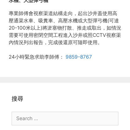
水機、大型彈弓機
專業師傅會視察渠道結構走向，起出沙井蓋使用高
壓通渠水車、吸糞車、高壓水機或大型彈弓機(可達
20-100米以上)將淤塞物打散、推走或取出，如情況
需要可使用密閉空間工程進入沙井或照CCTV視察渠
內情況列出報告，完成後還原可隨即使用。
24小時緊急求助李師傅：
9859-8767
搜尋
Search
for: