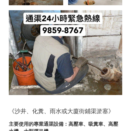
《沙井、化糞、雨水或大廈街鋪渠淤塞》
主要使用的專業通渠設備：
高壓車、吸糞車、高壓