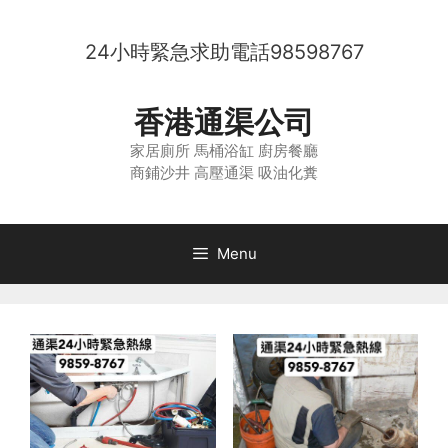
Skip
to
24小時緊急求助電話
98598767
content
香港通渠公司
家居廁所 馬桶浴缸 廚房餐廳
商鋪沙井 高壓通渠 吸油化糞
Menu