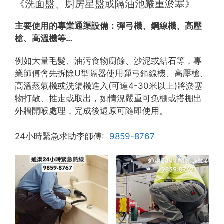
《洗面盤、廚房星盤或隔油池嚴重淤塞》
主要使用的專業通渠設備：
彈弓機、鋼線機、高壓
槍、高溫機等…
例如大量毛髮、油污食物廚餘、沙泥或結石等，專
業師傅會先拆除U型隔器使用彈弓鋼線機、高壓槍、
高溫蒸氣機或洗渠機進入(可達4-30米以上)將淤塞
物打散、推走或取出，如情況嚴重可免棚或搭棚出
外牆開喉處理，完成後還原可隨即使用。
24小時緊急求助李師傅:
9859-8767