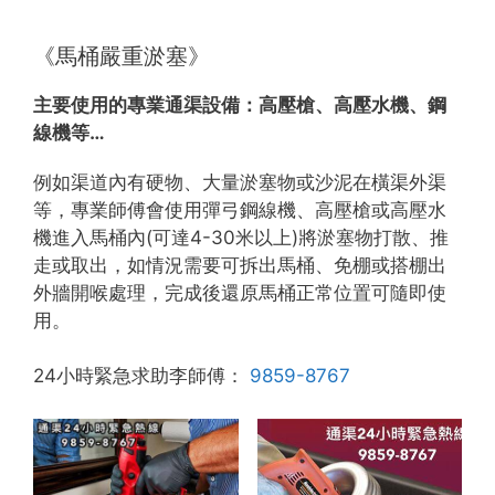
《馬桶嚴重淤塞》
主要使用的專業通渠設備：
高壓槍、高壓水機、鋼
線機等…
例如渠道內有硬物、大量淤塞物或沙泥在橫渠外渠
等，專業師傅會使用彈弓鋼線機、高壓槍或高壓水
機進入馬桶內(可達4-30米以上)將淤塞物打散、推
走或取出，如情況需要可拆出馬桶、免棚或搭棚出
外牆開喉處理，完成後還原馬桶正常位置可隨即使
用。
24小時緊急求助李師傅：
9859-8767