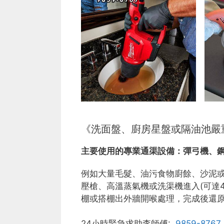
《洗面盤、廚房星盤或隔油池嚴
主要使用的專業通渠設備：
彈弓機、
例如大量毛髮、油污食物廚餘、沙泥
壓槍、高溫蒸氣機或洗渠機進入(可達
棚或搭棚出外牆開喉處理，完成後還
24小時緊急求助李師傅:
9859-8767