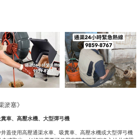
7
渠淤塞》
吸糞車、高壓水機、大型彈弓機
沙井蓋使用高壓通渠水車、吸糞車、高壓水機或大型彈弓機