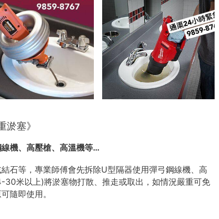
重淤塞》
鋼線機、高壓槍、高溫機等…
或結石等，專業師傅會先拆除U型隔器使用彈弓鋼線機、高
4-30米以上)將淤塞物打散、推走或取出，如情況嚴重可免
原可隨即使用。