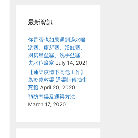
最新資訊
你是否也如果遇到過水喉
淤塞、廁所塞、浴缸塞、
廚房星盆塞、洗手盆塞、
去水位瘀塞
July 14, 2021
【通渠疫情下高危工作】
為疫廈救渠 通渠師傅抽生
死籤
April 20, 2020
預防塞渠及通渠方法
March 17, 2020