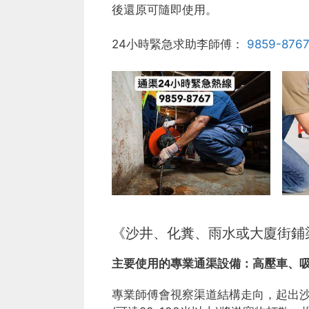
後還原可隨即使用。
24小時緊急求助李師傅：
9859-876
《沙井、化糞、雨水或大廈街鋪
主要使用的專業通渠設備：
高壓車、
專業師傅會視察渠道結構走向，起出