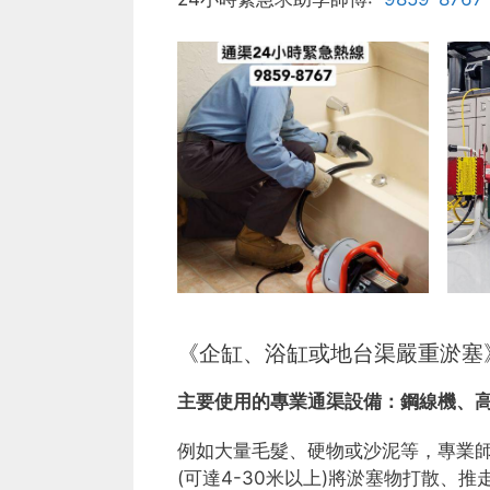
《企缸、浴缸或地台渠嚴重淤塞
主要使用的專業通渠設備：
鋼線機、
例如大量毛髮、硬物或沙泥等，專業
(可達4-30米以上)將淤塞物打散