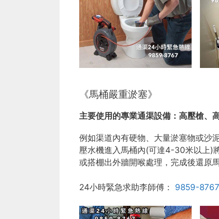
《馬桶嚴重淤塞》
主要使用的專業通渠設備：
高壓槍、
例如渠道內有硬物、大量淤塞物或沙
壓水機進入馬桶內(可達4-30米以
或搭棚出外牆開喉處理，完成後還原
24小時緊急求助李師傅：
9859-876