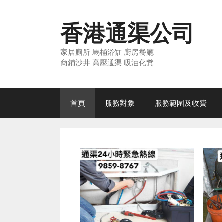
Skip
to
香港通渠公司
content
家居廁所 馬桶浴缸 廚房餐廳
商鋪沙井 高壓通渠 吸油化糞
首頁
服務對象
服務範圍及收費