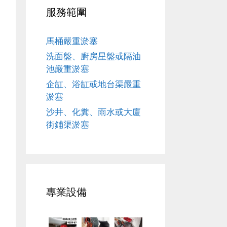
服務範圍
馬桶嚴重淤塞
洗面盤、廚房星盤或隔油
池嚴重淤塞
企缸、浴缸或地台渠嚴重
淤塞
沙井、化糞、雨水或大廈
街鋪渠淤塞
專業設備