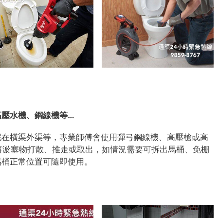
高壓水機、鋼線機等…
泥在橫渠外渠等，專業師傅會使用彈弓鋼線機、高壓槍或高
上)將淤塞物打散、推走或取出，如情況需要可拆出馬桶、免棚
馬桶正常位置可隨即使用。
7