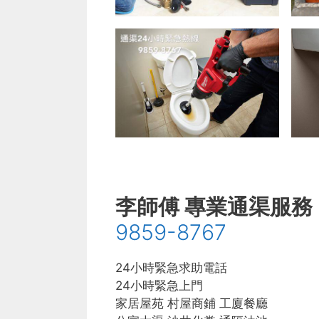
李師傅 專業通渠服務
9859-8767
24小時緊急求助電話
24小時緊急上門
家居屋苑 村屋商鋪 工廈餐廳