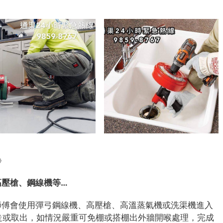
》
高壓槍、鋼線機等…
師傅會使用彈弓鋼線機、高壓槍、高溫蒸氣機或洗渠機進入
、推走或取出，如情況嚴重可免棚或搭棚出外牆開喉處理，完成