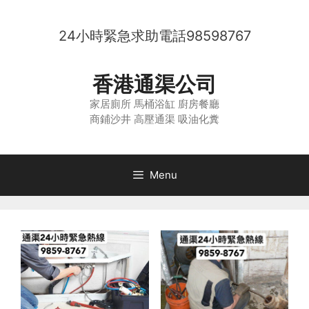
Skip
to
24小時緊急求助電話
98598767
content
香港通渠公司
家居廁所 馬桶浴缸 廚房餐廳
商鋪沙井 高壓通渠 吸油化糞
Menu