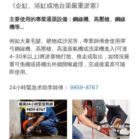
《企缸、浴缸或地台渠嚴重淤塞》
主要使用的專業通渠設備：
鋼線機、高壓槍、鋼線
機等…
例如大量毛髮、硬物或沙泥等，專業師傅會使用彈
弓鋼線機、高壓槍、高溫蒸氣機或洗渠機進入(可達
4-30米以上)將淤塞物打散、推走或取出，如情況嚴
重可免棚或搭棚出外牆開喉處理，完成後還原可隨
即使用。
24小時緊急求助李師傅：
9859-8767