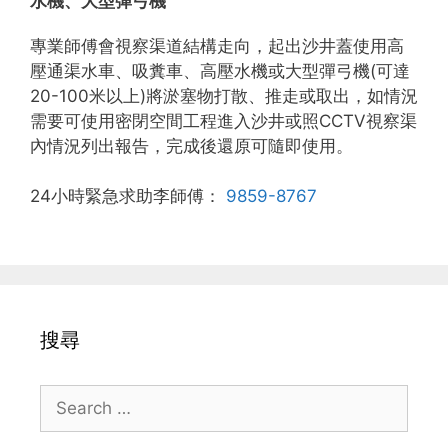
水機、大型彈弓機
專業師傅會視察渠道結構走向，起出沙井蓋使用高
壓通渠水車、吸糞車、高壓水機或大型彈弓機(可達
20-100米以上)將淤塞物打散、推走或取出，如情況
需要可使用密閉空間工程進入沙井或照CCTV視察渠
內情況列出報告，完成後還原可隨即使用。
24小時緊急求助李師傅：
9859-8767
搜尋
Search
for: