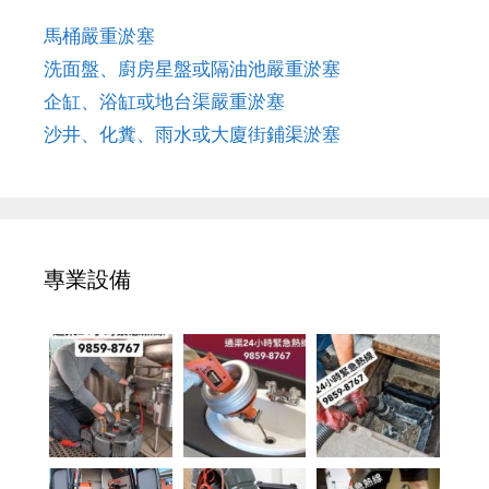
馬桶嚴重淤塞
洗面盤、廚房星盤或隔油池嚴重淤塞
企缸、浴缸或地台渠嚴重淤塞
沙井、化糞、雨水或大廈街鋪渠淤塞
專業設備