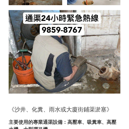
《沙井、化糞、雨水或大廈街鋪渠淤塞》
主要使用的專業通渠設備：
高壓車、吸糞車、高壓