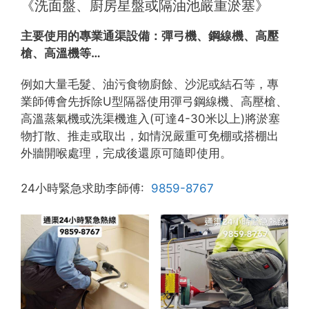
《洗面盤、廚房星盤或隔油池嚴重淤塞》
主要使用的專業通渠設備：
彈弓機、鋼線機、高壓
槍、高溫機等…
例如大量毛髮、油污食物廚餘、沙泥或結石等，專
業師傅會先拆除U型隔器使用彈弓鋼線機、高壓槍、
高溫蒸氣機或洗渠機進入(可達4-30米以上)將淤塞
物打散、推走或取出，如情況嚴重可免棚或搭棚出
外牆開喉處理，完成後還原可隨即使用。
24小時緊急求助李師傅:
9859-8767