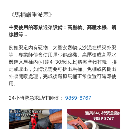
《馬桶嚴重淤塞》
主要使用的專業通渠設備：
高壓槍、高壓水機、鋼
線機等…
例如渠道內有硬物、大量淤塞物或沙泥在橫渠外渠
等，專業師傅會使用彈弓鋼線機、高壓槍或高壓水
機進入馬桶內(可達4-30米以上)將淤塞物打散、推
走或取出，如情況需要可拆出馬桶、免棚或搭棚出
外牆開喉處理，完成後還原馬桶正常位置可隨即使
用。
24小時緊急求助李師傅：
9859-8767