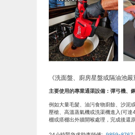
《洗面盤、廚房星盤或隔油池嚴
主要使用的專業通渠設備：
彈弓機、
例如大量毛髮、油污食物廚餘、沙泥
壓槍、高溫蒸氣機或洗渠機進入(可達
棚或搭棚出外牆開喉處理，完成後還
24小時緊急求助李師傅:
9859-8767