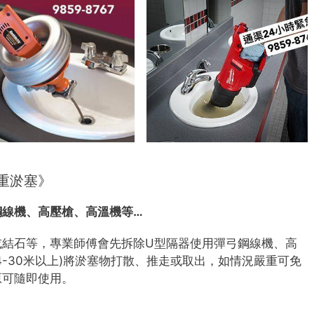
重淤塞》
鋼線機、高壓槍、高溫機等…
或結石等，專業師傅會先拆除U型隔器使用彈弓鋼線機、高
4-30米以上)將淤塞物打散、推走或取出，如情況嚴重可免
原可隨即使用。