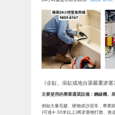
《企缸、浴缸或地台渠嚴重淤塞
主要使用的專業通渠設備：
鋼線機、
例如大量毛髮、硬物或沙泥等，專業
(可達4-30米以上)將淤塞物打散