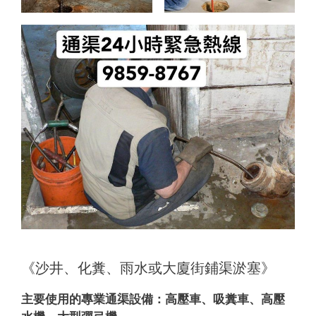
《沙井、化糞、雨水或大廈街鋪渠淤塞》
主要使用的專業通渠設備：
高壓車、吸糞車、高壓