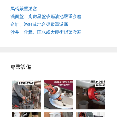
馬桶嚴重淤塞
洗面盤、廚房星盤或隔油池嚴重淤塞
企缸、浴缸或地台渠嚴重淤塞
沙井、化糞、雨水或大廈街鋪渠淤塞
專業設備