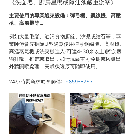
《洗面盤、廚房星盤或隔油池嚴重淤塞》
主要使用的專業通渠設備：
彈弓機、鋼線機、高壓
槍、高溫機等…
例如大量毛髮、油污食物廚餘、沙泥或結石等，專
業師傅會先拆除U型隔器使用彈弓鋼線機、高壓槍、
高溫蒸氣機或洗渠機進入(可達4-30米以上)將淤塞
物打散、推走或取出，如情況嚴重可免棚或搭棚出
外牆開喉處理，完成後還原可隨即使用。
24小時緊急求助李師傅:
9859-8767