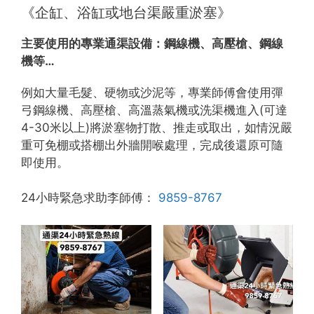
《企缸、浴缸或地台渠嚴重淤塞》
主要使用的專業通渠設備：
鋼線機、高壓槍、鋼線
機等…
例如大量毛髮、硬物或沙泥等，專業師傅會使用彈
弓鋼線機、高壓槍、高溫蒸氣機或洗渠機進入(可達
4-30米以上)將淤塞物打散、推走或取出，如情況嚴
重可免棚或搭棚出外牆開喉處理，完成後還原可隨
即使用。
24小時緊急求助李師傅：
9859-8767