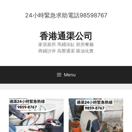
Skip
to
24小時緊急求助電話
98598767
content
香港通渠公司
家居廁所 馬桶浴缸 廚房餐廳
商鋪沙井 高壓通渠 吸油化糞
Menu