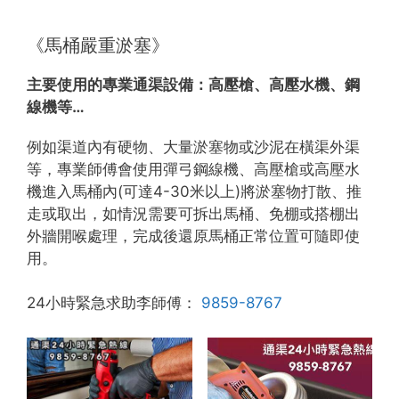
《馬桶嚴重淤塞》
主要使用的專業通渠設備：
高壓槍、高壓水機、鋼
線機等…
例如渠道內有硬物、大量淤塞物或沙泥在橫渠外渠
等，專業師傅會使用彈弓鋼線機、高壓槍或高壓水
機進入馬桶內(可達4-30米以上)將淤塞物打散、推
走或取出，如情況需要可拆出馬桶、免棚或搭棚出
外牆開喉處理，完成後還原馬桶正常位置可隨即使
用。
24小時緊急求助李師傅：
9859-8767