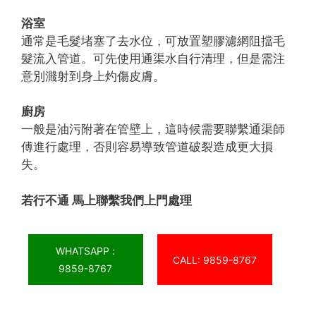
浴室
通常是毛髮堵塞了去水位，可放置塑膠濾網阻擋毛
髮流入管道。可先使用通渠水自行清理，但是需注
意別濺射到身上灼傷皮膚。
廚房
一般是油污附著在管壁上，這時候需要聯繫通渠師
傅進行處理，否則容易導致管道破裂造成更大損
失。
若行不通 馬上聯繫我們上門處理
WHATSAPP :
CALL: 9859-8767
9859-8767