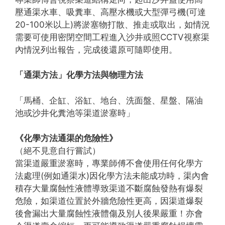
壓通渠水車、吸糞車、高壓水機或大型彈弓機(可達
20-100米以上)將淤塞物打散、推走或取出，如情況
需要可使用密閉空間工程進入沙井或照CCTV視察渠
內情況列出報告，完成後還原可隨即使用。
「通渠方法」化學方法與物理方法
「馬桶、企缸、浴缸、地台、洗面盤、星盤、隔油
池或沙井化糞池等渠道淤塞時」
《化學方法通渠的危險性》
（絕不見意自行嘗試）
當渠道嚴重淤塞時，專業師傅不會使用任何化學方
法處理(例如通渠水)因化學方法未能成功時，渠內會
積存大量腐蝕性液體導致渠道不斷腐蝕發熱有爆裂
危險，如渠道位置於外牆危險性更高，因渠道爆裂
後會漏出大量腐蝕性液體傷及別人後果嚴重！亦會