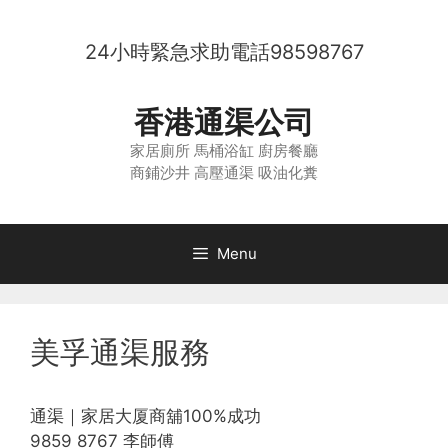
Skip
to
24小時緊急求助電話
98598767
content
香港通渠公司
家居廁所 馬桶浴缸 廚房餐廳
商鋪沙井 高壓通渠 吸油化糞
Menu
美孚通渠服務
通渠｜家居大厦商舖100%成功
9859 8767 李師傅