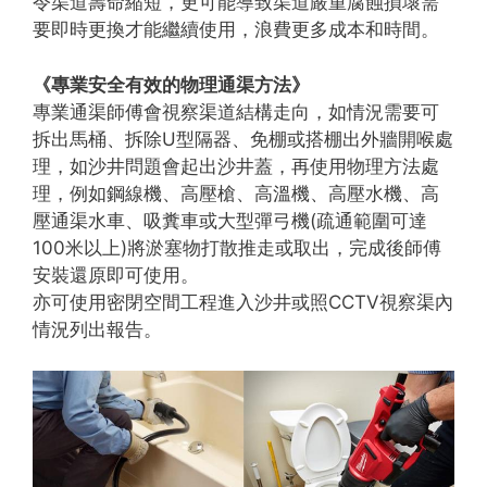
令渠道壽命縮短，更可能導致渠道嚴重腐蝕損壞需
要即時更換才能繼續使用，浪費更多成本和時間。
《專業安全有效的物理通渠方法》
專業通渠師傅會視察渠道結構走向，如情況需要可
拆出馬桶、拆除U型隔器、免棚或搭棚出外牆開喉處
理，如沙井問題會起出沙井蓋，再使用物理方法處
理，例如鋼線機、高壓槍、高溫機、高壓水機、高
壓通渠水車、吸糞車或大型彈弓機(疏通範圍可達
100米以上)將淤塞物打散推走或取出，完成後師傅
安裝還原即可使用。
亦可使用密閉空間工程進入沙井或照CCTV視察渠內
情況列出報告。