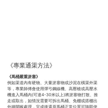
《專業通渠方法》
《馬桶嚴重淤塞》
例如渠道內有硬物、大量淤塞物或沙泥在橫渠外渠
等，專業師傅會使用彈弓鋼線機、高壓槍或高壓水
機進入馬桶內(可達4-30米以上)將淤塞物打散、推
走或取出，如情況需要可拆出馬桶、免棚或搭棚出
外牆開喉處理，完成後還原馬桶正常位置可隨即使